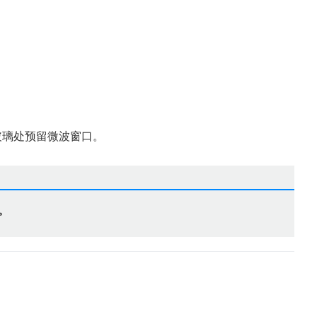
玻璃处预留微波窗口。
。